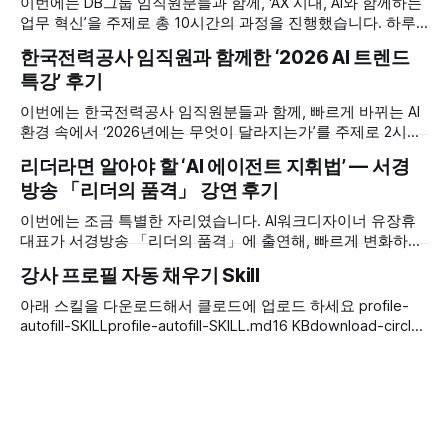
이번에는 DB그룹 임직원분들과 함께, ‘AX 시대, AI와 함께하는
업무 혁신’을 주제로 총 10시간의 과정을 진행했습니다. 하루
한두 시간짜리 특강이 아니라 충분한 시간을 들여, 개념 이해
한국전력공사 임직원과 함께한 ‘2026 AI 트렌드
에서 시작해 실제 업무에 적용하고 직접 에이전트를 만들어 보
특강’ 후기
는 단계까지 이어지는 실습 중심 과정이었습니다. 빠르게 변화
하는 AX(AI Transformation) 흐름 속에서 ‘우리 업무를 어떻게
이번에는 한국전력공사 임직원분들과 함께, 빠르게 바뀌는 AI
다시
환경 속에서 ‘2026년에는 무엇이 달라지는가’를 주제로 2시간
특강을 진행했습니다. 공공기관 현장에서 일하시는 분들인 만
리더라면 알아야 할 ‘AI 에이전트 지휘법’ — 서경
큼, 막연한 기대나 불안보다 ‘우리 업무에는 어디까지, 어떻게
방송 「리더의 품격」 강연 후기
적용할 수 있는가’라는 실무적인 관심이 컸던 자리였습니다.
특강은 먼저 ‘지금 우리가 어디에 서 있는가’를 정리하는 데서
이번에는 조금 특별한 자리였습니다. AI워크디자이너 유장휴
출발했습니다. 가장 똑똑한
대표가 서경방송 「리더의 품격」에 출연해, 빠르게 변화하는
AI 환경 속에서 ‘리더는 AI 에이전트를 어떻게 지휘해야 하는
강사 프로필 자동 채우기 Skill
가’라는 주제로 강연을 진행했습니다. 가장 똑똑한 AI가 이미
우리 손안의 컴퓨터와 스마트폰에 들어와 있는데도, 정작 우리
아래 스킬을 다운로드해서 클로드에 업로드 하세요 profile-
는 여전히 바쁘고 업무는 밀려 있죠. 이 익숙한 모순에서 강연
autofill-SKILLprofile-autofill-SKILL.md16 KBdownload-circle
은 출발했습니다. 유장휴
https://youtu.be/ZsTN4nS5j7A