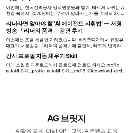
하는 AX(AI Transformation) 흐름 속에서 ‘우리 업무를 어떻게
이번에는 한국전력공사 임직원분들과 함께, 빠르게 바뀌는 AI
다시
환경 속에서 ‘2026년에는 무엇이 달라지는가’를 주제로 2시간
특강을 진행했습니다. 공공기관 현장에서 일하시는 분들인 만
리더라면 알아야 할 ‘AI 에이전트 지휘법’ — 서경
큼, 막연한 기대나 불안보다 ‘우리 업무에는 어디까지, 어떻게
방송 「리더의 품격」 강연 후기
적용할 수 있는가’라는 실무적인 관심이 컸던 자리였습니다.
특강은 먼저 ‘지금 우리가 어디에 서 있는가’를 정리하는 데서
이번에는 조금 특별한 자리였습니다. AI워크디자이너 유장휴
출발했습니다. 가장 똑똑한
대표가 서경방송 「리더의 품격」에 출연해, 빠르게 변화하는
AI 환경 속에서 ‘리더는 AI 에이전트를 어떻게 지휘해야 하는
강사 프로필 자동 채우기 Skill
가’라는 주제로 강연을 진행했습니다. 가장 똑똑한 AI가 이미
우리 손안의 컴퓨터와 스마트폰에 들어와 있는데도, 정작 우리
아래 스킬을 다운로드해서 클로드에 업로드 하세요 profile-
는 여전히 바쁘고 업무는 밀려 있죠. 이 익숙한 모순에서 강연
autofill-SKILLprofile-autofill-SKILL.md16 KBdownload-circle
은 출발했습니다. 유장휴
https://youtu.be/ZsTN4nS5j7A
AG 브릿지
AI활용 교육, Chat GPT 교육, AI컨텐츠 교육