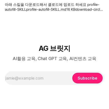
우리 손안의 컴퓨터와 스마트폰에 들어와 있는데도, 정작 우리
아래 스킬을 다운로드해서 클로드에 업로드 하세요 profile-
는 여전히 바쁘고 업무는 밀려 있죠. 이 익숙한 모순에서 강연
autofill-SKILLprofile-autofill-SKILL.md16 KBdownload-circle
은 출발했습니다. 유장휴
https://youtu.be/ZsTN4nS5j7A
AG 브릿지
AI활용 교육, Chat GPT 교육, AI컨텐츠 교육
Subscribe