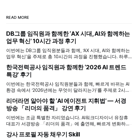
READ MORE
DB그룹 임직원과 함께한 ‘AX 시대, AI와 함께하는
업무 혁신’ 10시간 과정 후기
이번에는 DB그룹 임직원분들과 함께, ‘AX 시대, AI와 함께하는
업무 혁신’을 주제로 총 10시간의 과정을 진행했습니다. 하루
한두 시간짜리 특강이 아니라 충분한 시간을 들여, 개념 이해
한국전력공사 임직원과 함께한 ‘2026 AI 트렌드
에서 시작해 실제 업무에 적용하고 직접 에이전트를 만들어 보
특강’ 후기
는 단계까지 이어지는 실습 중심 과정이었습니다. 빠르게 변화
하는 AX(AI Transformation) 흐름 속에서 ‘우리 업무를 어떻게
이번에는 한국전력공사 임직원분들과 함께, 빠르게 바뀌는 AI
다시
환경 속에서 ‘2026년에는 무엇이 달라지는가’를 주제로 2시간
특강을 진행했습니다. 공공기관 현장에서 일하시는 분들인 만
리더라면 알아야 할 ‘AI 에이전트 지휘법’ — 서경
큼, 막연한 기대나 불안보다 ‘우리 업무에는 어디까지, 어떻게
방송 「리더의 품격」 강연 후기
적용할 수 있는가’라는 실무적인 관심이 컸던 자리였습니다.
특강은 먼저 ‘지금 우리가 어디에 서 있는가’를 정리하는 데서
이번에는 조금 특별한 자리였습니다. AI워크디자이너 유장휴
출발했습니다. 가장 똑똑한
대표가 서경방송 「리더의 품격」에 출연해, 빠르게 변화하는
AI 환경 속에서 ‘리더는 AI 에이전트를 어떻게 지휘해야 하는
강사 프로필 자동 채우기 Skill
가’라는 주제로 강연을 진행했습니다. 가장 똑똑한 AI가 이미